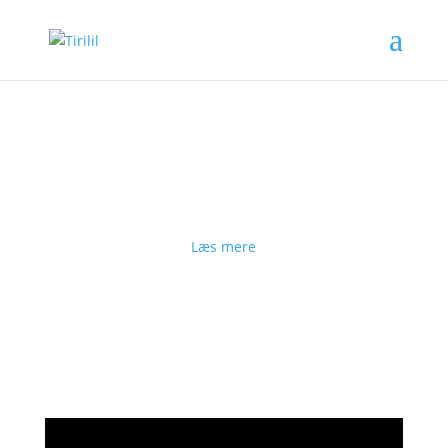
Tirilil skaber intime koncerter i
spændingsfeltet mellem salmer i egne
arrangementer, nordisk folketone og
perler fra barokken.
Tirilil består af sangerne Katrine Broch Møller,
Susanne Cecilie Nielsen, Nadja Schmedes
Enevoldsen og organist Louise Boll
Læs mere