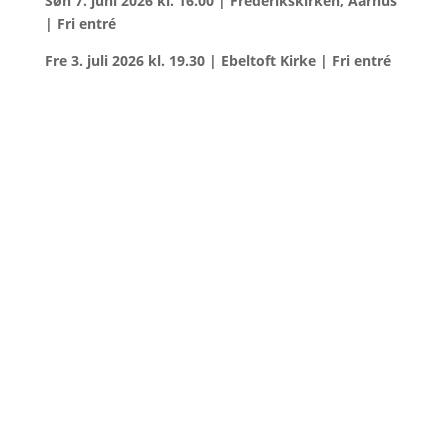
Søn 7. juni 2026 kl. 16.00 | Frederiksk
irken, Aarhus
| Fri entré
Fre 3. juli 2026 kl. 19.30 |
Ebeltoft Kirke | Fri entré
mail@tirilil.dk
60 13 51 53